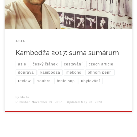
jídlo i cestování se jedná o krásnou […]
ASIA
Kambodža 2017: suma sumárum
asie
český článek
cestování
czech article
doprava
kambodža
mekong
phnom penh
review
souhrn
tonle sap
ubytování
by
Michal
Published
November 29, 2017
Updated
May 26, 2023