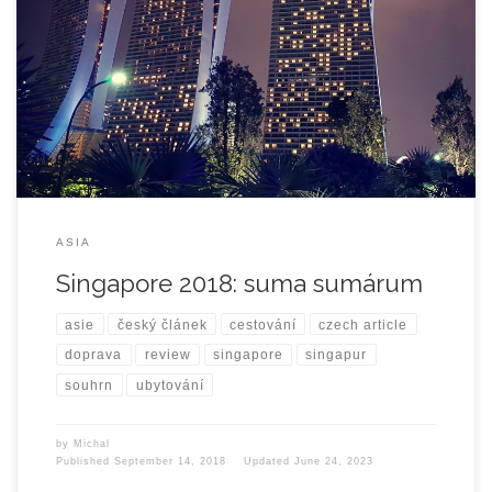
stát jihovýchodní Asie. Je fascinující, jak toto město dokázalo
perfektně skloubit architekturu 21. století s přírodou, která je zde
naprosto všude. Spoustu zeleně uvidíte nejen po stránách silnic
či středových pásech mezi jízdními pruhy, takže se vám zdá, že
jedete […]
ASIA
Singapore 2018: suma sumárum
asie
český článek
cestování
czech article
doprava
review
singapore
singapur
souhrn
ubytování
by
Michal
Published
September 14, 2018
Updated
June 24, 2023