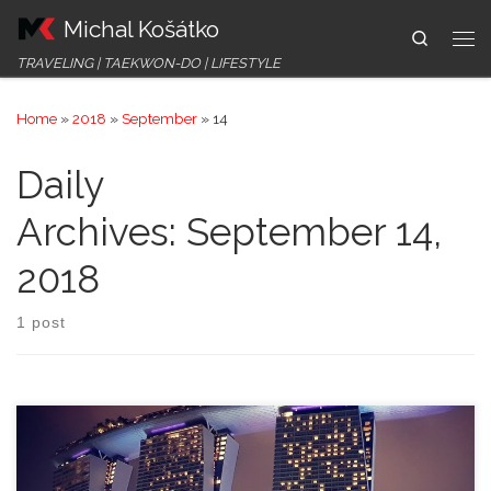
Michal Košátko
Skip to content
Search
Me
TRAVELING | TAEKWON-DO | LIFESTYLE
Home
»
2018
»
September
»
14
Daily
Archives:
September 14,
2018
1 post
Suma sumárum Tak a je za mnou Singapore, nádherný ostrovní